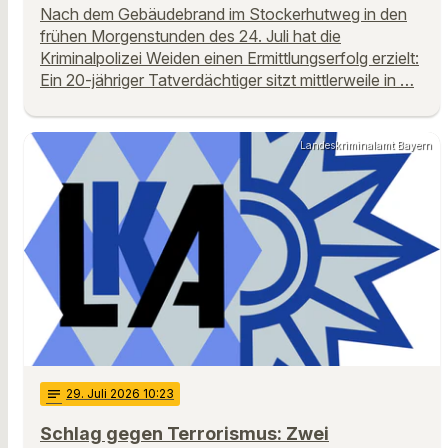
Nach dem Gebäudebrand im Stockerhutweg in den
frühen Morgenstunden des 24. Juli hat die
Kriminalpolizei Weiden einen Ermittlungserfolg erzielt:
Ein 20-jähriger Tatverdächtiger sitzt mittlerweile in …
Landeskriminalamt Bayern
notes
29
. Juli 2026 10:23
Schlag gegen Terrorismus: Zwei