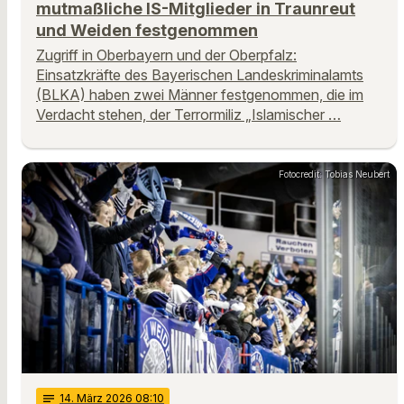
mutmaßliche IS-Mitglieder in Traunreut
und Weiden festgenommen
Zugriff in Oberbayern und der Oberpfalz:
Einsatzkräfte des Bayerischen Landeskriminalamts
(BLKA) haben zwei Männer festgenommen, die im
Verdacht stehen, der Terrormiliz „Islamischer …
Fotocredit: Tobias Neubert
notes
14
. März 2026 08:10