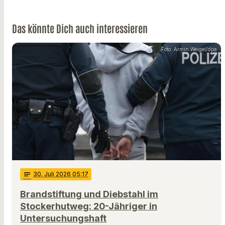
Das könnte Dich auch interessieren
Foto: Armin Weigel/dpa
notes
30
. Juli 2026 05:17
Brandstiftung und Diebstahl im
Stockerhutweg: 20-Jähriger in
Untersuchungshaft