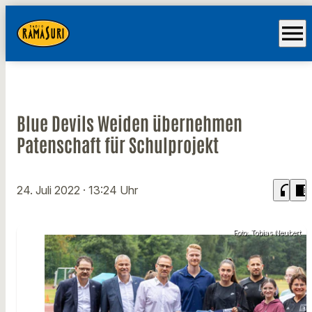
menu
Blue Devils Weiden übernehmen
Patenschaft für Schulprojekt
headphones
chrome_reader_mode
24. Juli 2022
· 13:24 Uhr
Foto: Tobias Neubert