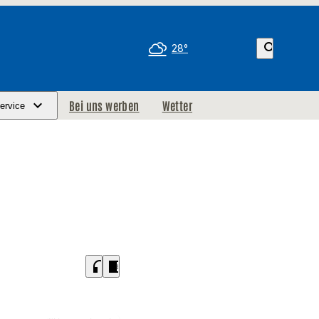
search
28°
Bei uns werben
Wetter
ervice
headphones
chrome_reader_mode