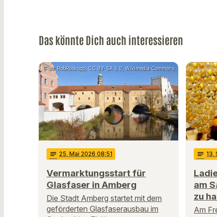
Das könnte Dich auch interessieren
Foto: RobRoskopp, CC BY-SA 3.0, Wikimedia Commons
notes
25
. Mai 2026 08:51
notes
13
.
Vermarktungsstart für
Ladi
Glasfaser in Amberg
am S
zu h
Die Stadt Amberg startet mit dem
geförderten Glasfaserausbau im
Am Fre