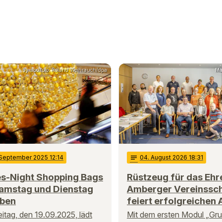
Symbolfoto: Roland Weihrauch/dpa
Ma
 September 2025 12:14
notes
04
. August 2026 18:31
es-Night Shopping Bags
Rüstzeug für das Ehr
amstag und Dienstag
Amberger Vereinssc
aben
feiert erfolgreichen 
itag, den 19.09.2025, lädt
Mit dem ersten Modul „Gr