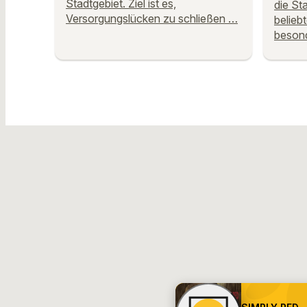
Stadtgebiet. Ziel ist es,
die St
Versorgungslücken zu schließen …
belieb
beson