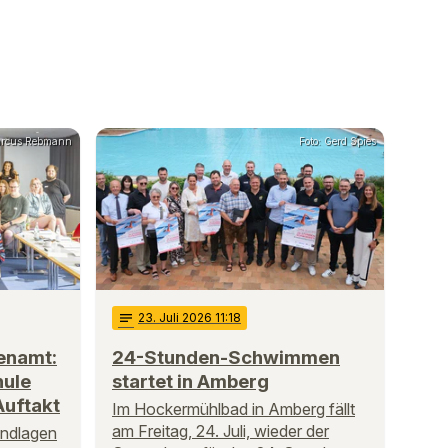
rcus Rebmann
Foto: Gerd Spies
notes
23
. Juli 2026 11:18
enamt:
24-Stunden-Schwimmen
hule
startet in Amberg
Auftakt
Im Hockermühlbad in Amberg fällt
am Freitag, 24. Juli, wieder der
undlagen