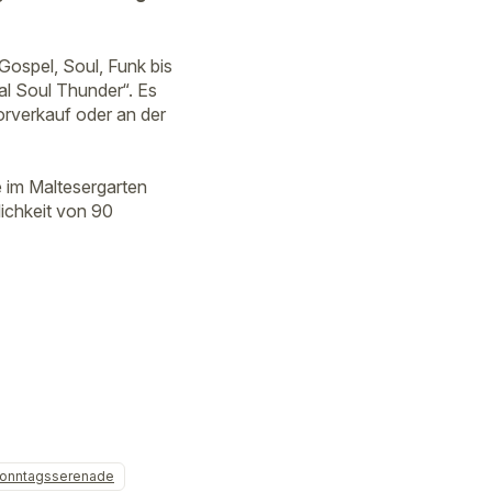
Gospel, Soul, Funk bis
al Soul Thunder“. Es
rverkauf oder an der
 im Maltesergarten
lichkeit von 90
onntagsserenade