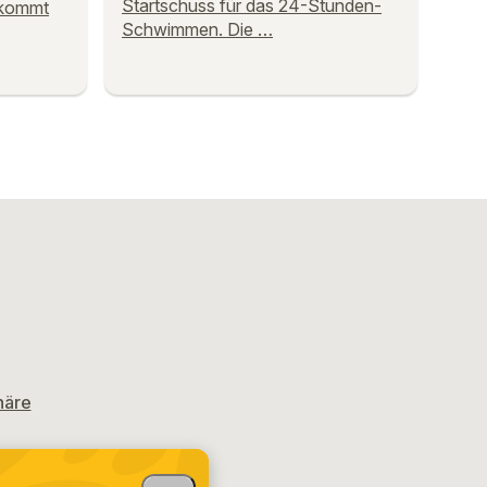
Startschuss für das 24-Stunden-
 kommt
Schwimmen. Die …
häre